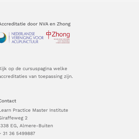
Accreditatie door NVA en Zhong
Kijk op de cursuspagina welke
accreditaties van toepassing zijn.
Contact
Learn Practice Master Institute
Giraffeweg 2
1338 EG, Almere-Buiten
+ 31 36 5499887