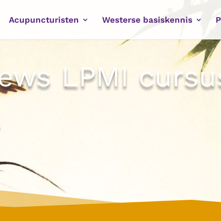
Acupuncturisten
Westerse basiskennis
P
iews LPMI cursu